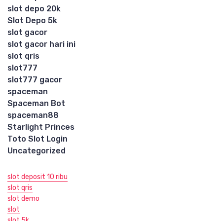
slot depo 20k
Slot Depo 5k
slot gacor
slot gacor hari ini
slot qris
slot777
slot777 gacor
spaceman
Spaceman Bot
spaceman88
Starlight Princes
Toto Slot Login
Uncategorized
slot deposit 10 ribu
slot qris
slot demo
slot
slot 5k