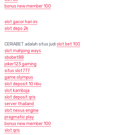
bonus new member 100
slot gacor hari ini
slot depo 2k
CERIABET adalah situs judi
slot bet 100
slot mahjong ways
sbobet88
joker123 gaming
situs slot777
game olympus
slot deposit 10 ribu
slot kamboja
slot deposit qris
server thailand
slot nexus engine
pragmatic play
bonus new member 100
slot qris