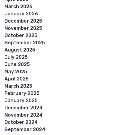
March 2026
January 2026
December 2025
November 2025
October 2025
September 2025
August 2025
July 2025
June 2025
May 2025
April 2025
March 2025
February 2025
January 2025
December 2024
November 2024
October 2024
September 2024