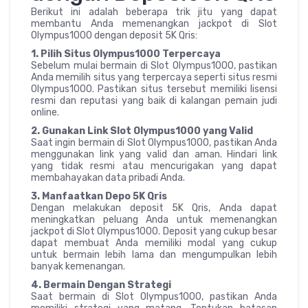
Berikut ini adalah beberapa trik jitu yang dapat
membantu Anda memenangkan jackpot di Slot
Olympus1000 dengan deposit 5K Qris:
1. Pilih Situs Olympus1000 Terpercaya
Sebelum mulai bermain di Slot Olympus1000, pastikan
Anda memilih situs yang terpercaya seperti situs resmi
Olympus1000. Pastikan situs tersebut memiliki lisensi
resmi dan reputasi yang baik di kalangan pemain judi
online.
2. Gunakan Link Slot Olympus1000 yang Valid
Saat ingin bermain di Slot Olympus1000, pastikan Anda
menggunakan link yang valid dan aman. Hindari link
yang tidak resmi atau mencurigakan yang dapat
membahayakan data pribadi Anda.
3. Manfaatkan Depo 5K Qris
Dengan melakukan deposit 5K Qris, Anda dapat
meningkatkan peluang Anda untuk memenangkan
jackpot di Slot Olympus1000. Deposit yang cukup besar
dapat membuat Anda memiliki modal yang cukup
untuk bermain lebih lama dan mengumpulkan lebih
banyak kemenangan.
4. Bermain Dengan Strategi
Saat bermain di Slot Olympus1000, pastikan Anda