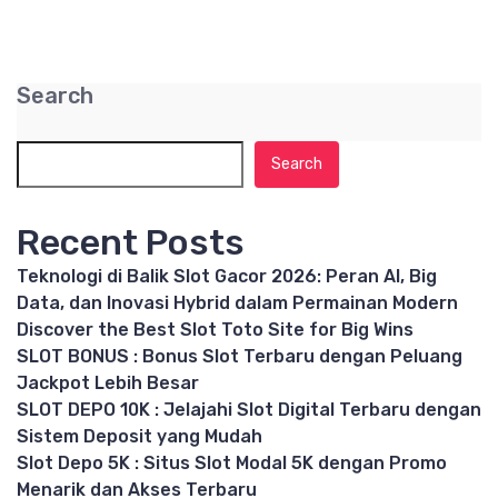
Search
Search
Recent Posts
Teknologi di Balik Slot Gacor 2026: Peran AI, Big
Data, dan Inovasi Hybrid dalam Permainan Modern
Discover the Best Slot Toto Site for Big Wins
SLOT BONUS : Bonus Slot Terbaru dengan Peluang
Jackpot Lebih Besar
SLOT DEPO 10K : Jelajahi Slot Digital Terbaru dengan
Sistem Deposit yang Mudah
Slot Depo 5K : Situs Slot Modal 5K dengan Promo
Menarik dan Akses Terbaru