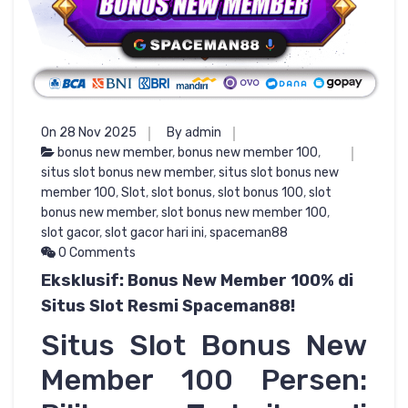
On 28 Nov 2025
By admin
bonus new member
,
bonus new member 100
,
situs slot bonus new member
,
situs slot bonus new
member 100
,
Slot
,
slot bonus
,
slot bonus 100
,
slot
bonus new member
,
slot bonus new member 100
,
slot gacor
,
slot gacor hari ini
,
spaceman88
0 Comments
Eksklusif: Bonus New Member 100% di
Situs Slot Resmi Spaceman88!
Situs Slot Bonus New
Member 100 Persen: