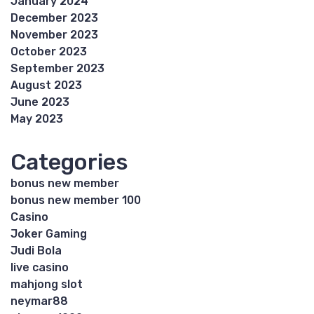
January 2024
December 2023
November 2023
October 2023
September 2023
August 2023
June 2023
May 2023
Categories
bonus new member
bonus new member 100
Casino
Joker Gaming
Judi Bola
live casino
mahjong slot
neymar88