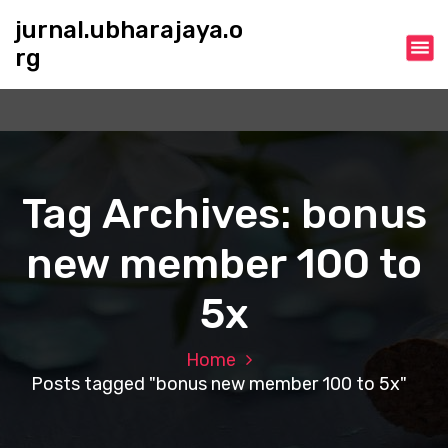
S
jurnal.ubharajaya.o
k
rg
i
p
t
o
c
o
n
Tag Archives: bonus
t
e
new member 100 to
n
t
5x
Home
Posts tagged "bonus new member 100 to 5x"