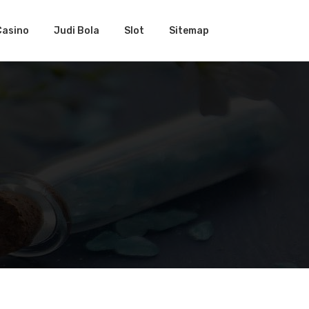
Casino
Judi Bola
Slot
Sitemap