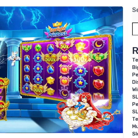
S
R
Te
Bi
Pe
Di
Wi
SL
Pe
SL
Te
M
Sl