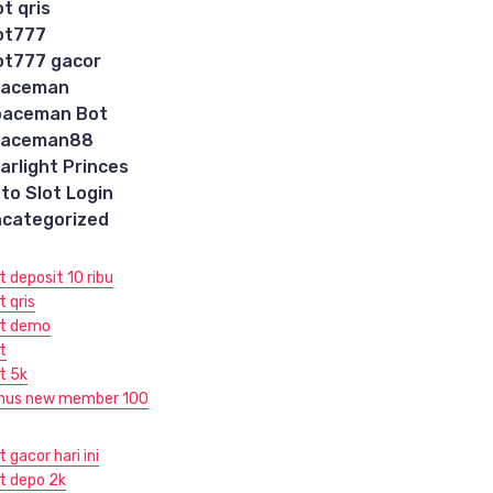
ot qris
ot777
ot777 gacor
paceman
paceman Bot
paceman88
arlight Princes
to Slot Login
categorized
t deposit 10 ribu
t qris
ot demo
t
t 5k
nus new member 100
t gacor hari ini
ot depo 2k