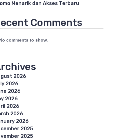
omo Menarik dan Akses Terbaru
ecent Comments
No comments to show.
rchives
gust 2026
ly 2026
ne 2026
y 2026
ril 2026
rch 2026
nuary 2026
ecember 2025
ovember 2025