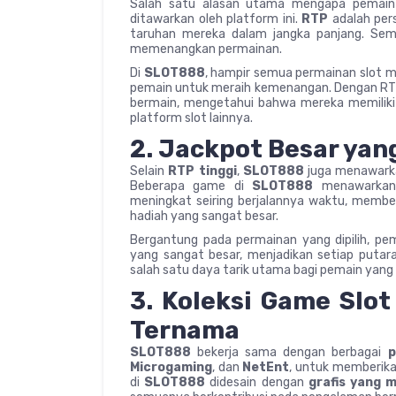
Salah satu alasan utama mengapa pemai
ditawarkan oleh platform ini.
RTP
adalah per
taruhan mereka dalam jangka panjang. Sem
memenangkan permainan.
Di
SLOT888
, hampir semua permainan slot m
pemain untuk meraih kemenangan. Dengan RTP 
bermain, mengetahui bahwa mereka memiliki
platform slot lainnya.
2. Jackpot Besar ya
Selain
RTP tinggi
,
SLOT888
juga menawar
Beberapa game di
SLOT888
menawarka
meningkat seiring berjalannya waktu, mem
hadiah yang sangat besar.
Bergantung pada permainan yang dipilih, p
yang sangat besar, menjadikan setiap putara
salah satu daya tarik utama bagi pemain yan
3. Koleksi Game Slot
Ternama
SLOT888
bekerja sama dengan berbagai
p
Microgaming
, dan
NetEnt
, untuk memberika
di
SLOT888
didesain dengan
grafis yang