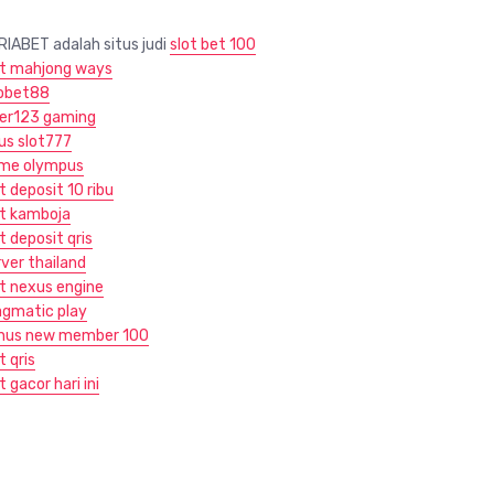
RIABET adalah situs judi
slot bet 100
ot mahjong ways
obet88
ker123 gaming
tus slot777
me olympus
t deposit 10 ribu
ot kamboja
t deposit qris
rver thailand
ot nexus engine
agmatic play
nus new member 100
t qris
t gacor hari ini