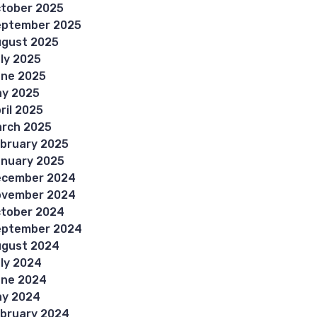
tober 2025
eptember 2025
gust 2025
ly 2025
ne 2025
y 2025
ril 2025
rch 2025
bruary 2025
nuary 2025
ecember 2024
ovember 2024
tober 2024
eptember 2024
gust 2024
ly 2024
ne 2024
y 2024
bruary 2024