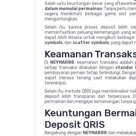
Salah satu keuntungan besar yang ditawarka
dalam memulai permainan
. Tanpa perlu me
segera menikmati berbagai game slot ya
menguntungkan.
Selain itu, karena proses deposit lebih 
memanfaatkan peluang kemenangan yang ada
dapat lebih leluasa untuk mengikuti berbagai
symbols
, dan
scatter symbols
, yang dapat
Keamanan Transaks
Di
NEYMAR88
, keamanan transaksi adalah
setiap transaksi dilakukan dengan
standar 
pembayaran pemain tetap terlindungi. Denga
dapat merasa tenang saat melakukan depos
terenkripsi.
Selain itu, metode QRIS juga meminimalisir ri
deposit lebih transparan dan terpercaya. 
permainan dan mengejar kemenangan tanpa g
Keuntungan Berma
Deposit QRIS
Bergabung dengan
NEYMAR88
dan melakukan