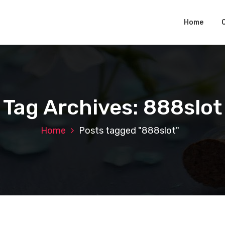
Home
Tag Archives: 888slot
Home
Posts tagged "888slot"