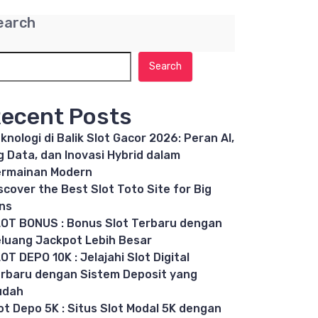
earch
Search
ecent Posts
knologi di Balik Slot Gacor 2026: Peran AI,
g Data, dan Inovasi Hybrid dalam
rmainan Modern
scover the Best Slot Toto Site for Big
ns
OT BONUS : Bonus Slot Terbaru dengan
luang Jackpot Lebih Besar
OT DEPO 10K : Jelajahi Slot Digital
rbaru dengan Sistem Deposit yang
udah
ot Depo 5K : Situs Slot Modal 5K dengan