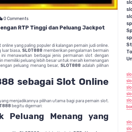
sl
sl
sl
0 Comments
s
engan RTP Tinggi dan Peluang Jackpot
S
s
St
online yang paling populer di kalangan pemain judi online.
luar biasa,
SLOT888
memberikan pengalaman bermain
To
ini menawarkan berbagai jenis permainan slot dengan
Un
n memiliki peluang lebih besar untuk meraih kemenangan
 dengan peluang menang besar,
SLOT888
adalah pilihan
slo
8 sebagai Slot Online
slo
sl
slo
slo
ng menjadikannya pilihan utama bagi para pemain slot.
T888
begitu digemari:
bo
uk Peluang Menang yang
slo
sl